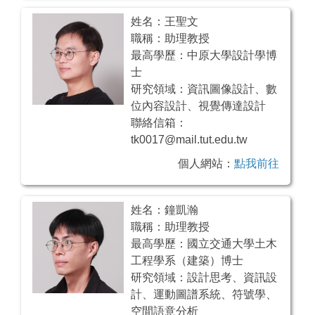
姓名：王聖文
職稱：助理教授
最高學歷：中原大學設計學博
士
研究領域：資訊圖像設計、數
位內容設計、視覺傳達設計
聯絡信箱：
tk0017@mail.tut.edu.tw
個人網站：
點我前往
姓名：鐘凱瀚
職稱：助理教授
最高學歷：國立交通大學土木
工程學系（建築）博士
研究領域：設計思考、資訊設
計、運動圖譜系統、符號學、
空間語意分析