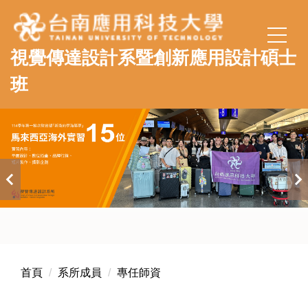
跳
到
主
視覺傳達設計系暨創新應用設計碩士
要
內
班
容
區
首頁
系所成員
專任師資