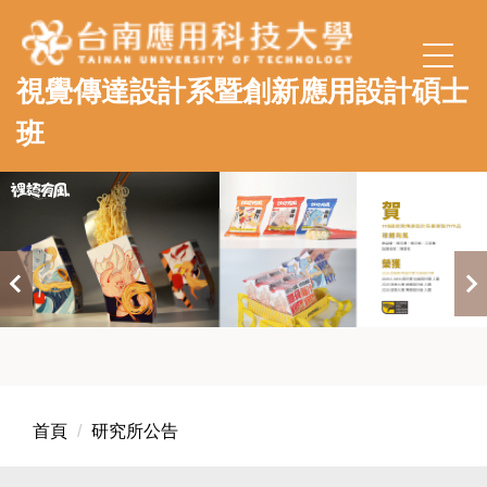
跳
到
主
視覺傳達設計系暨創新應用設計碩士
要
內
班
容
區
首頁
研究所公告