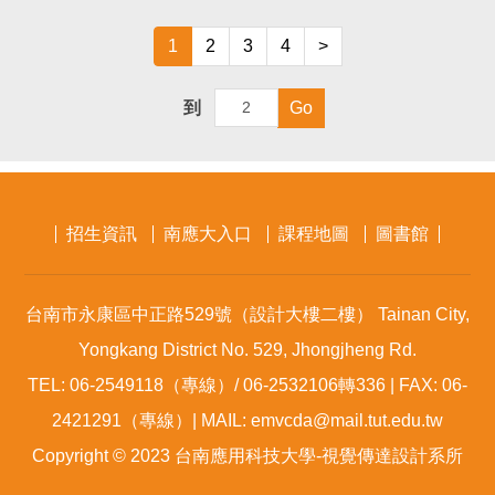
1
2
3
4
>
到
Go
招生資訊
南應大入口
課程地圖
圖書館
台南市永康區中正路529號（設計大樓二樓） Tainan City,
Yongkang District No. 529, Jhongjheng Rd.
TEL: 06-2549118（專線）/ 06-2532106轉336 | FAX: 06-
2421291（專線）| MAIL: emvcda@mail.tut.edu.tw
Copyright © 2023 台南應用科技大學-視覺傳達設計系所