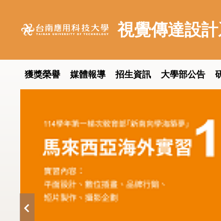
跳
到
視覺傳達設計
主
要
內
容
獲獎榮譽
媒體報導
招生資訊
大學部公告
區