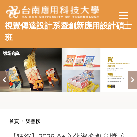
跳
到
主
視覺傳達設計系暨創新應用設計碩士
要
內
班
容
區
首頁
榮譽榜
【狂賀】2026 A+文化資產創意獎 文