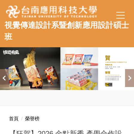
跳
到
主
視覺傳達設計系暨創新應用設計碩士
要
內
班
容
區
首頁
榮譽榜
【狂賀】2026 金點新秀 產學合作設