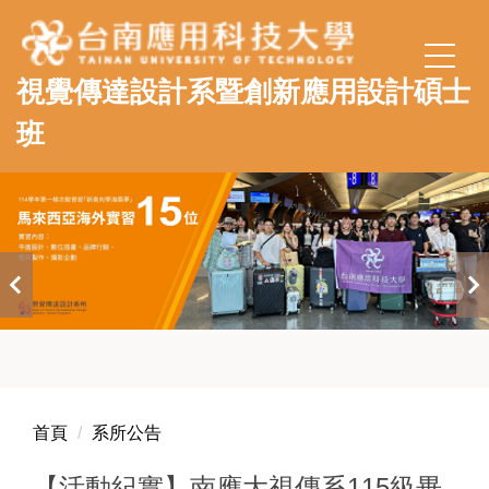
跳
到
主
視覺傳達設計系暨創新應用設計碩士
要
內
班
容
區
首頁
系所公告
【活動紀實】南應大視傳系115級畢