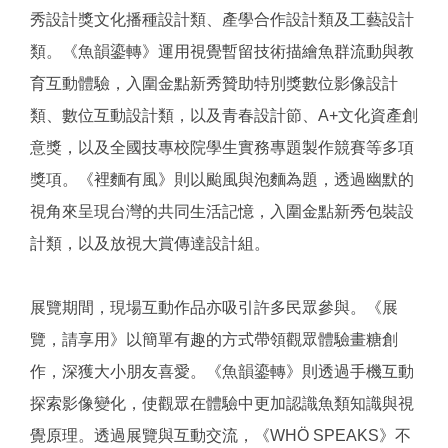
秀設計獎文化播種設計類、產學合作設計類及工藝設計
類。《魚韻鎏轉》運用視覺暫留技術描繪魚群流動與教
育互動體驗，入圍金點新秀贊助特別獎數位影像設計
類、數位互動設計類，以及青春設計節、A+文化資產創
意獎，以及全國技專校院學生實務專題製作競賽等多項
獎項。《裡麵有風》則以颱風與泡麵為題，透過幽默的
視角來呈現台灣的共同生活記憶，入圍金點新秀包裝設
計類，以及放視大賞傳達設計組。
展覽期間，現場互動作品亦吸引許多民眾參與。《展
覽，請享用》以簡單有趣的方式帶領觀眾體驗畫糖創
作，深獲大小朋友喜愛。《魚韻鎏轉》則透過手機互動
探索影像變化，使觀眾在體驗中更加認識魚類知識與視
覺原理。透過展覽與互動交流，《WHÖ SPEAKS》不