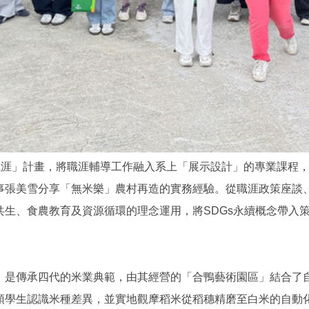
續職涯」計畫，將職涯輔導工作融入系上「展示設計」的專業課程
事張美雪分享「無米樂」農村再造的實務經驗。從職涯政策座談
共生、食農教育及資源循環的理念運用，將SDGs永續概念帶入
，是傳承四代的米業典範，由其經營的「合鴨藝術園區」結合了
領學生認識米種差異，並實地觀摩稻米從稻穗精磨至白米的自動