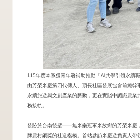
115年度本系獲青年署補助推動「AI共學引領永
由芳榮米廠第四代傳人、頂長社區發展協會前總幹
永續旅遊與文創產業的脈動，更在實踐中認識農業
務接軌。
發跡於台南後壁——無米樂冠軍米故鄉的芳榮米廠
牌農村銅獎的社造楷模。首站參訪米廠遊負責人帶