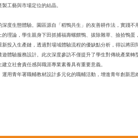
產製工藝與市場定位的結晶。
的深度生態體驗。園區源自「稻鴨共生」的友善耕作法，實踐不
上的理論，學生親身下田抓捕福壽螺餵鴨、拔除雜草、撿拾鴨蛋
重新投入生產鏈，透過對場域體驗流程的優缺點分析，得以將田
農遊體驗服務設計。此次深度參訪不僅提升了學生對傳統產業轉
生建立社會責任感與職涯專業素養具有重要意義。
，運用青年署職輔教材設計多元化的職輔活動，增進青年創新思