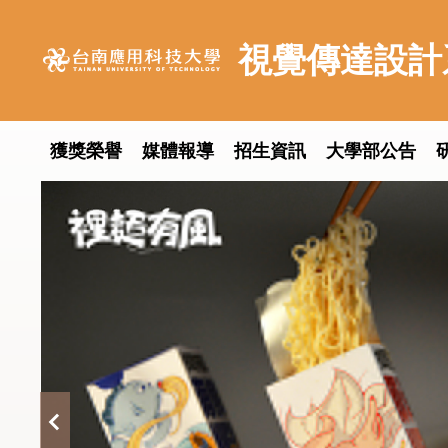
跳
到
視覺傳達設計
主
要
內
容
獲獎榮譽
媒體報導
招生資訊
大學部公告
區