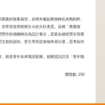
用農藥的無毒栽培，並將米廠副產物轉化為鴨飼料、
，並學習使用稻梗生火的大灶煮蛋。這種「農廢循
間勞作的感觸轉化為設計養分，思索永續經營在視覺
型文創的認知，更引導其從食物來源出發，思考如何
維，創造青年未來職涯藍圖。相關資訊詳見「青年職
瀏覽數:
250