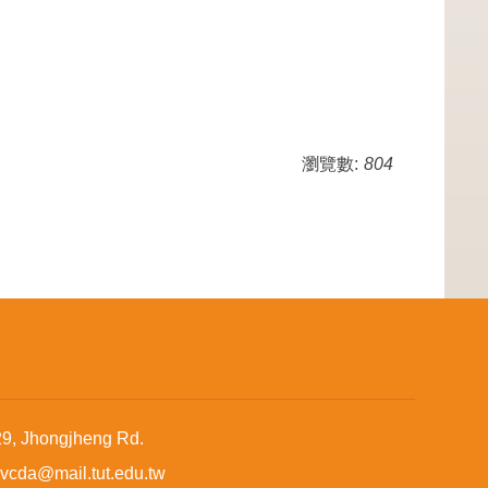
瀏覽數:
804
 Jhongjheng Rd.
da@mail.tut.edu.tw