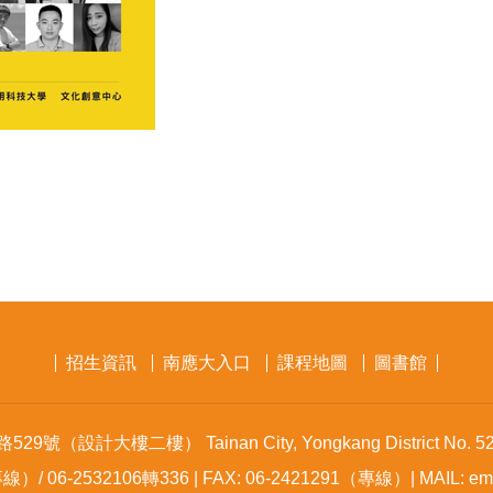
招生資訊
南應大入口
課程地圖
圖書館
設計大樓二樓） Tainan City, Yongkang District No. 529,
線）/ 06-2532106轉336 | FAX: 06-2421291（專線）| MAIL: emvc