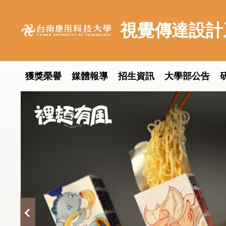
跳
到
視覺傳達設計
主
要
內
容
獲獎榮譽
媒體報導
招生資訊
大學部公告
區