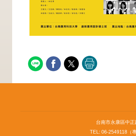
台南市永康區中正路529號（
TEL: 06-2549118（專