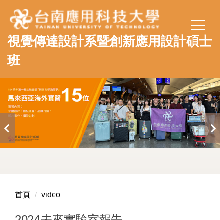
跳
到
主
視覺傳達設計系暨創新應用設計碩士
要
內
班
容
區
首頁
video
2024未來實驗室報告