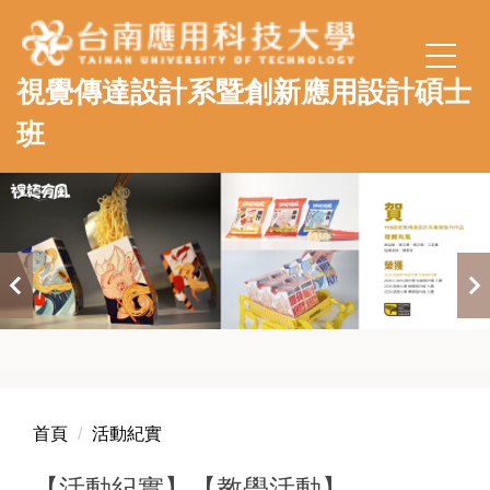
跳
到
主
視覺傳達設計系暨創新應用設計碩士
要
內
班
容
區
首頁
活動紀實
【活動紀實】【教學活動】