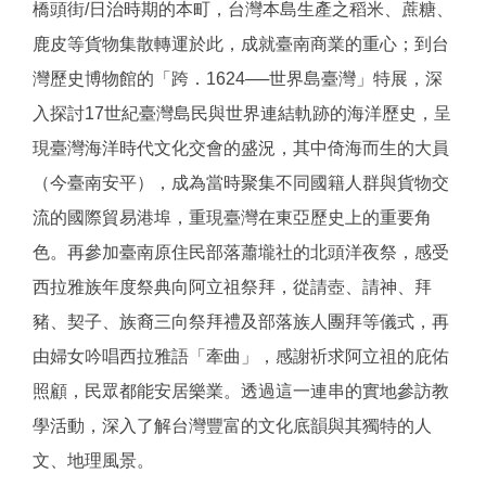
橋頭街/日治時期的本町，台灣本島生產之稻米、蔗糖、
鹿皮等貨物集散轉運於此，成就臺南商業的重心；到台
灣歷史博物館的「跨．1624──世界島臺灣」特展，深
入探討17世紀臺灣島民與世界連結軌跡的海洋歷史，呈
現臺灣海洋時代文化交會的盛況，其中倚海而生的大員
（今臺南安平），成為當時聚集不同國籍人群與貨物交
流的國際貿易港埠，重現臺灣在東亞歷史上的重要角
色。再參加臺南原住民部落蕭壠社的北頭洋夜祭，感受
西拉雅族年度祭典向阿立祖祭拜，從請壺、請神、拜
豬、契子、族裔三向祭拜禮及部落族人團拜等儀式，再
由婦女吟唱西拉雅語「牽曲」，感謝祈求阿立祖的庇佑
照顧，民眾都能安居樂業。透過這一連串的實地參訪教
學活動，深入了解台灣豐富的文化底韻與其獨特的人
文、地理風景。