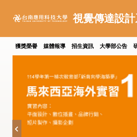
跳
到
視覺傳達設計
主
要
內
容
獲獎榮譽
媒體報導
招生資訊
大學部公告
區