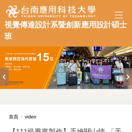
跳
到
主
視覺傳達設計系暨創新應用設計碩士
要
內
班
容
區
首頁
video
【111級畢業製作】手繪關山情-「手