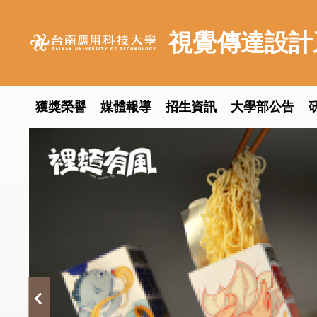
跳
到
視覺傳達設計
主
要
內
容
獲獎榮譽
媒體報導
招生資訊
大學部公告
區