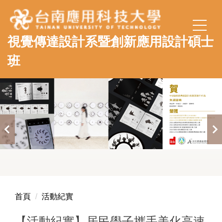
跳
到
主
視覺傳達設計系暨創新應用設計碩士
要
內
班
容
區
首頁
活動紀實
【活動紀實】居民學子攜手美化高速