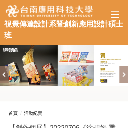
跳
到
主
視覺傳達設計系暨創新應用設計碩士
要
內
班
容
區
首頁
活動紀實
【創作個展】20220706《徐碧娟-戰