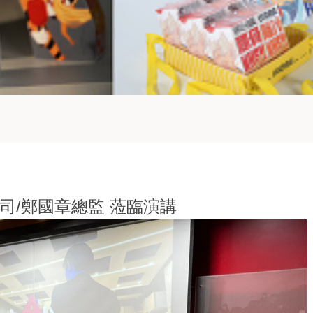
司/鄭國章總監 蒞臨演講