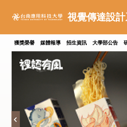
跳
到
視覺傳達設計
主
要
內
容
獲獎榮譽
媒體報導
招生資訊
大學部公告
區