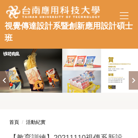
跳
到
主
視覺傳達設計系暨創新應用設計碩士
要
內
班
容
區
首頁
活動紀實
【教育訓練】20211110視傳系新設